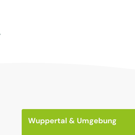
?
Wuppertal & Umgebung