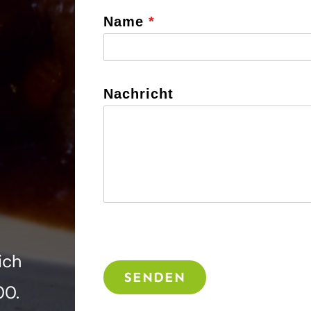
Name
*
Nachricht
ich
SENDEN
00
.